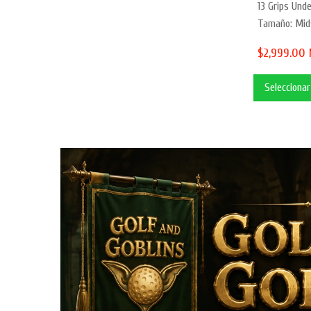
13 Grips Unde
Tamaño: Mids
$2,999.00
Selecciona