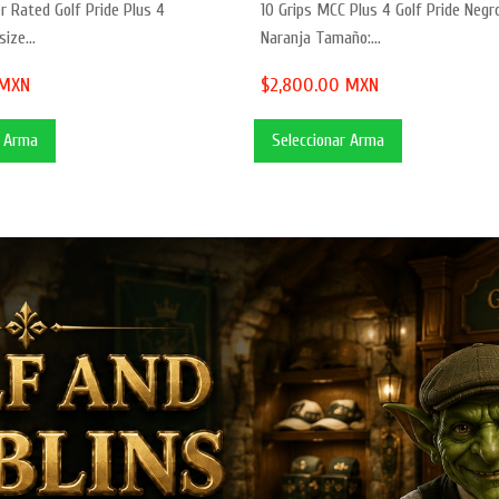
r Rated Golf Pride Plus 4
10 Grips MCC Plus 4 Golf Pride Negr
ize...
Naranja Tamaño:...
 MXN
$2,800.00 MXN
r Arma
Seleccionar Arma